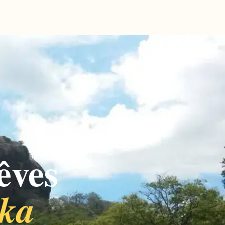
êves
nka