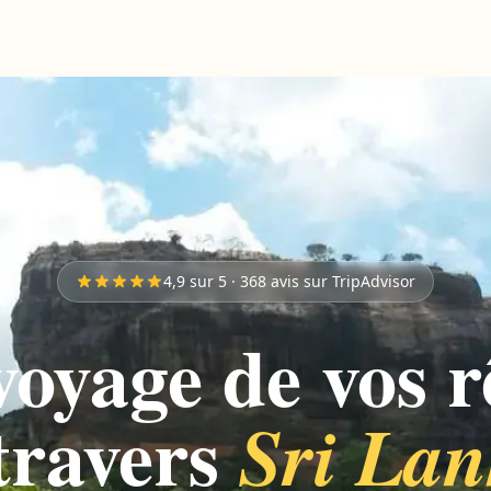
4,9 sur 5 · 368 avis sur TripAdvisor
voyage de vos r
travers
Sri La