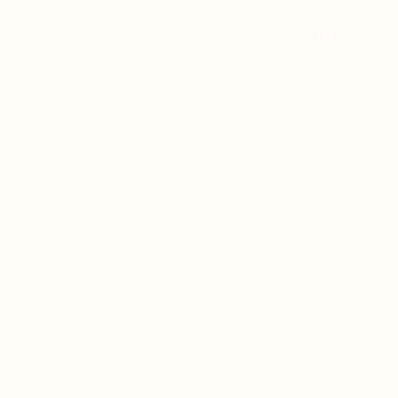
Choisir la lan
Circuits
Lieux
Infos voyage
Galerie
Avis
Nous contacter