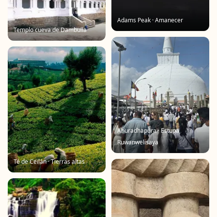
Adams Peak · Amanecer
Templo cueva de Dambulla
Anuradhapura · Estupa
Ruwanwelisaya
Té de Ceilán · Tierras altas