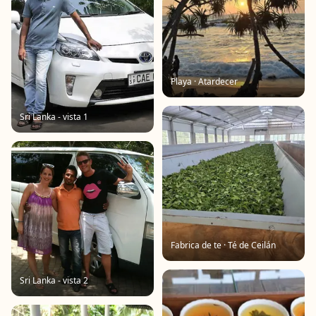
Playa · Atardecer
Sri Lanka - vista 1
Fabrica de te · Té de Ceilán
Sri Lanka - vista 2