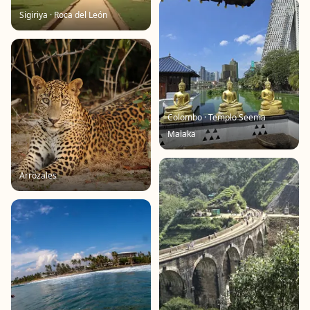
Sigiriya · Roca del León
Colombo · Templo Seema
Malaka
Arrozales