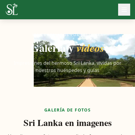
VIAJES PRIVADOS POR SRI LANKA
Galería y
vídeos
Impresiones del hermoso Sri Lanka, vividas por
nuestros huéspedes y guías
GALERÍA DE FOTOS
Sri Lanka en imagenes