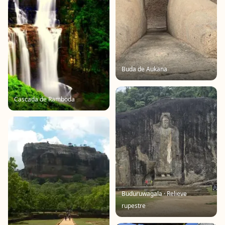
Buda de Aukana
Cascada de Ramboda
Buduruwagala · Relieve
rupestre